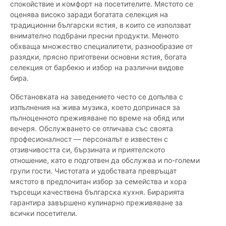
спокойствие и комфорт на посетителите. Мястото се
оценява високо заради богатата селекция на
традиционни български ястия, в които се използват
внимателно подбрани пресни продукти. Менюто
обхваща множество специалитети, разнообразие от
разядки, прясно приготвени основни ястия, богата
селекция от барбекю и избор на различни видове
бира.
Обстановката на заведението често се допълва с
изпълнения на жива музика, което допринася за
пълноценното преживяване по време на обяд или
вечеря. Обслужването се отличава със своята
професионалност — персоналът е известен с
отзивчивостта си, бързината и приятелското
отношение, като е подготвен да обслужва и по-големи
групи гости. Чистотата и удобствата превръщат
мястото в предпочитан избор за семейства и хора
търсещи качествена българска кухня. Бирарията
гарантира завършено кулинарно преживяване за
всички посетители.