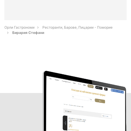
Орли Гастрономи
Ресторанти, Барове, Пицарии - Поморие
Бирария Стефани