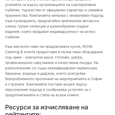
усилията си върху организацията на корпоративни
събития, тържества от официален характер и семейни
празненства. Компанията изпъква с иновативен подход
към кулинарията, предлагайки оригинални авторски
хапки, гурме селекции и разнообразни сладки
изделия, които придават индивидуалност на всяко
събитие.
Към високото ниво на предлаганата кухня, NOVA
Catering & events предоставя и пълна гама оборудване
под наем – елегантни маси, столове, шатри,
професионално озвучаване и качествена посуда. На
разположение са също квалифицирани сервитьори,
бармани, водещи и диджеи, което осигурява
безпроблемното протичане на мероприятията в София
и страната. Компанията поставя акцент върху
персоналния подход и съобразява услугите си с
предпочитанията и стила на всеки клиент.
Ресурси за изчисляване на
рейтингите: