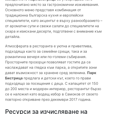
предпочитано място за гастрономични изживявания.
Основното меню представя комбинация от
традиционна българска кухня и европейски
специалитети, като акцентът е върху разнообразието –
от ароматни супи и свежи салати до специалитети на
скара и изискани десерти, подготвени с внимание към
детайла.
Атмосферата в ресторанта е уютна и приветлива,
подходяща както за семейни срещи, така и за
романтична вечеря или по-големи събирания.
Просторните прозорци позволяват гостите да се
наслаждават на гледка към парка, а откритите зони
дават възможност за хранене сред зеленина.
Парк
Бистрица
предлага и детски кът, което го прави
подходящо за посещения с деца. С капацитет от 150
до 200 места и модерен интериор, ресторантът бързо
се е наложил като водещ избор в Самоков от своето
повторно откриване през декември 2017 година.
Ресурси за изчисляване на