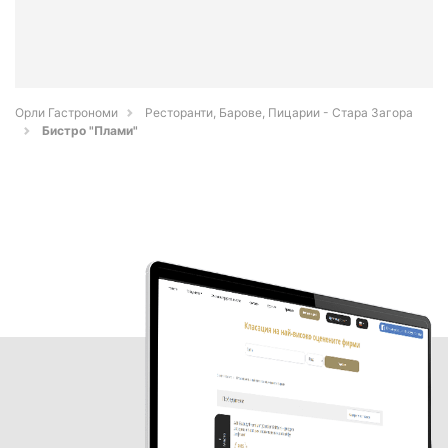
Орли Гастрономи
Ресторанти, Барове, Пицарии - Стара Загора
Бистро "Плами"