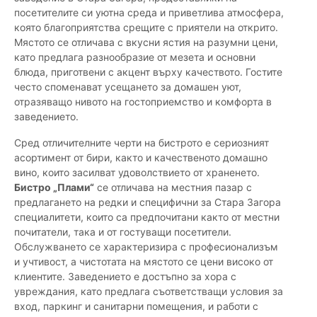
посетителите си уютна среда и приветлива атмосфера,
която благоприятства срещите с приятели на открито.
Мястото се отличава с вкусни ястия на разумни цени,
като предлага разнообразие от мезета и основни
блюда, приготвени с акцент върху качеството. Гостите
често споменават усещането за домашен уют,
отразяващо нивото на гостоприемство и комфорта в
заведението.
Сред отличителните черти на бистрото е сериозният
асортимент от бири, както и качественото домашно
вино, които засилват удоволствието от храненето.
Бистро „Плами“
се отличава на местния пазар с
предлагането на редки и специфични за Стара Загора
специалитети, които са предпочитани както от местни
почитатели, така и от гостуващи посетители.
Обслужването се характеризира с професионализъм
и учтивост, а чистотата на мястото се цени високо от
клиентите. Заведението е достъпно за хора с
увреждания, като предлага съответстващи условия за
вход, паркинг и санитарни помещения, и работи с