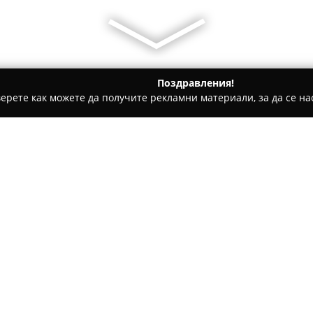
Поздравления!
ерете как можете да получите рекламни материали, за да се нас
ии - Добринище
Ruskovets Resort
Относно компанията:
Русковец Резорт
представля
в Добринище, на южните скло
км от град Банско. Мястото с
за планински туризъм и възс
Покажи повече >>
собствен термален извор, ко