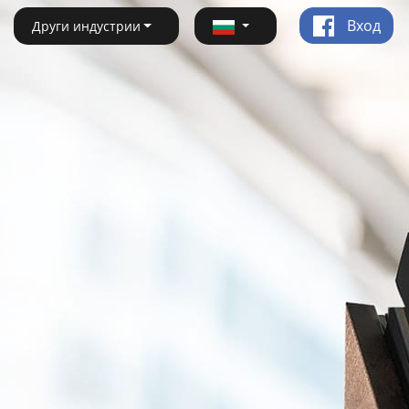
Вход
Други индустрии