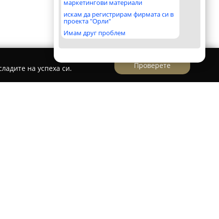
маркетингови материали
искам да регистрирам фирмата си в
проекта "Орли"
Имам друг проблем
Проверете
ладите на успеха си.
ва съвременен хотелски комплекс, разположен
нове на Пирин планина, на разстояние само 6
е отличава с това, че комбинира възможностите
тановителни СПА процедури, осигурени от
йто захранва всички басейни на комплекса.