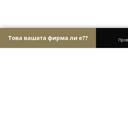
Това вашата фирма ли е??
Пров
Орли Гастрономи
Ресторанти, Барове, Пицар
Ruskovets Resort