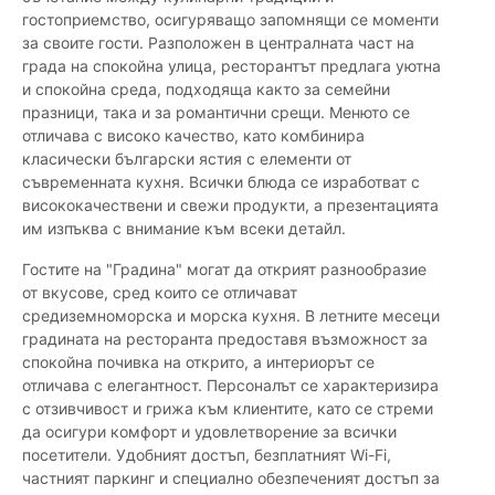
гостоприемство, осигуряващо запомнящи се моменти
за своите гости. Разположен в централната част на
града на спокойна улица, ресторантът предлага уютна
и спокойна среда, подходяща както за семейни
празници, така и за романтични срещи. Менюто се
отличава с високо качество, като комбинира
класически български ястия с елементи от
съвременната кухня. Всички блюда се изработват с
висококачествени и свежи продукти, а презентацията
им изпъква с внимание към всеки детайл.
Гостите на "Градина" могат да открият разнообразие
от вкусове, сред които се отличават
средиземноморска и морска кухня. В летните месеци
градината на ресторанта предоставя възможност за
спокойна почивка на открито, а интериорът се
отличава с елегантност. Персоналът се характеризира
с отзивчивост и грижа към клиентите, като се стреми
да осигури комфорт и удовлетворение за всички
посетители. Удобният достъп, безплатният Wi-Fi,
частният паркинг и специално обезпеченият достъп за