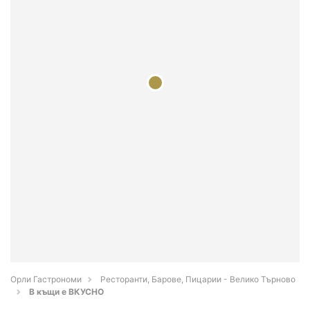
Орли Гастрономи
Ресторанти, Барове, Пицарии - Велико Търново
В къщи е ВКУСНО