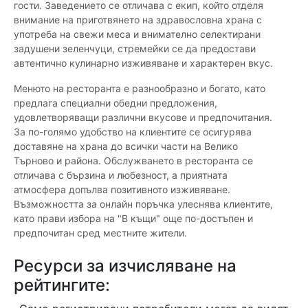
гости. Заведението се отличава с екип, който отделя
внимание на приготвянето на здравословна храна с
употреба на свежи меса и внимателно селектирани
задушени зеленчуци, стремейки се да предостави
автентично кулинарно изживяване и характерен вкус.
Менюто на ресторанта е разнообразно и богато, като
предлага специални обедни предложения,
удовлетворяващи различни вкусове и предпочитания.
За по-голямо удобство на клиентите се осигурява
доставяне на храна до всички части на Велико
Търново и района. Обслужването в ресторанта се
отличава с бързина и любезност, а приятната
атмосфера допълва позитивното изживяване.
Възможността за онлайн поръчка улеснява клиентите,
като прави избора на "В къщи" още по-достъпен и
предпочитан сред местните жители.
Ресурси за изчисляване на
рейтингите: