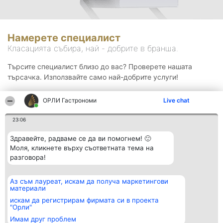
Намерете специалист
Класацията събира, най - добрите в бранша.
Търсите специалист близо до вас? Проверете нашата
търсачка. Използвайте само най-добрите услуги!
ОРЛИ Гастрономи
Live chat
Търсене
23:06
Здравейте, радваме се да ви помогнем! 🙂
Моля, кликнете върху съответната тема на
разговора!
Аз съм лауреат, искам да получа маркетингови
Организатор на
Класация
Контакти
материали
класиране
Победители
Контакти
Beautiful Company S.R.L.
Списък на
искам да регистрирам фирмата си в проекта
BulevardulAleea Timișul De
всички
"Орли"
Sus Nr. 2, Bl. A30, Sc. A, Et.
победители
Имам друг проблем
4, Ap. 13
Правила