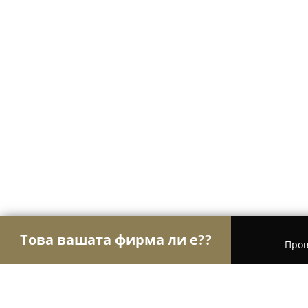
Това вашата фирма ли е??
Пров
Орли Гастрономи
Ресторанти, Барове, Пицар