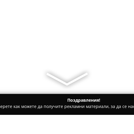
Поздравления!
ерете как можете да получите рекламни материали, за да се нас
ии - София
БАР " ТРОЯ"