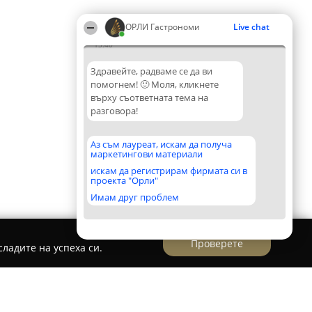
ОРЛИ Гастрономи
Live chat
13:40
Здравейте, радваме се да ви
помогнем! 🙂 Моля, кликнете
върху съответната тема на
разговора!
Аз съм лауреат, искам да получа
маркетингови материали
искам да регистрирам фирмата си в
проекта "Орли"
Имам друг проблем
Проверете
ладите на успеха си.