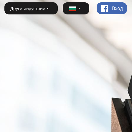
Вход
Други индустрии