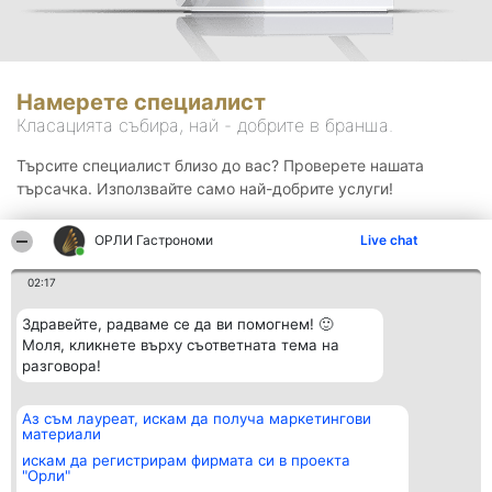
Намерете специалист
Класацията събира, най - добрите в бранша.
Търсите специалист близо до вас? Проверете нашата
търсачка. Използвайте само най-добрите услуги!
ОРЛИ Гастрономи
Live chat
Търсене
02:17
Здравейте, радваме се да ви помогнем! 🙂
Моля, кликнете върху съответната тема на
разговора!
Аз съм лауреат, искам да получа маркетингови
Организатор на
Класация
Контакти
материали
класиране
Победители
Контакти
Beautiful Company S.R.L.
Списък на
искам да регистрирам фирмата си в проекта
BulevardulAleea Timișul De
всички
"Орли"
Sus Nr. 2, Bl. A30, Sc. A, Et.
победители