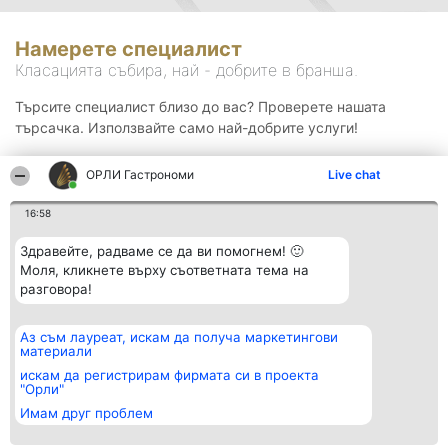
Намерете специалист
Класацията събира, най - добрите в бранша.
Търсите специалист близо до вас? Проверете нашата
търсачка. Използвайте само най-добрите услуги!
ОРЛИ Гастрономи
Live chat
Търсене
16:58
Здравейте, радваме се да ви помогнем! 🙂
Моля, кликнете върху съответната тема на
разговора!
Аз съм лауреат, искам да получа маркетингови
Организатор на
Класация
Контакти
материали
класиране
Победители
Контакти
Beautiful Company S.R.L.
Списък на
искам да регистрирам фирмата си в проекта
BulevardulAleea Timișul De
всички
"Орли"
Sus Nr. 2, Bl. A30, Sc. A, Et.
победители
Имам друг проблем
4, Ap. 13
Правила
București 53-238
Статут/Устав
CUI 36737675
Политика за