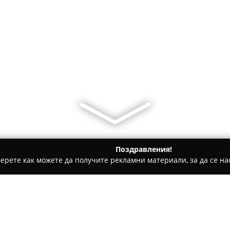
Поздравления!
ерете как можете да получите рекламни материали, за да се нас
ии - София
При Мими