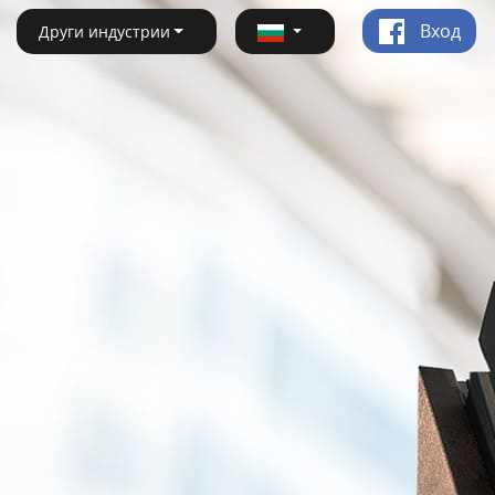
Вход
Други индустрии