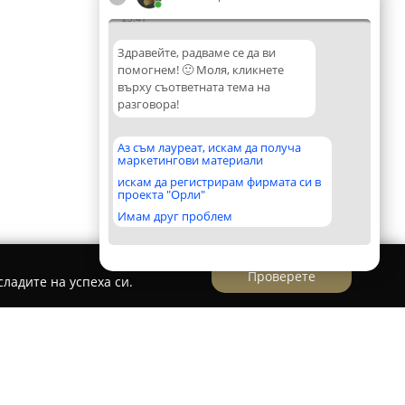
23:41
Здравейте, радваме се да ви
помогнем! 🙂 Моля, кликнете
върху съответната тема на
разговора!
Аз съм лауреат, искам да получа
маркетингови материали
искам да регистрирам фирмата си в
проекта "Орли"
Имам друг проблем
Проверете
ладите на успеха си.