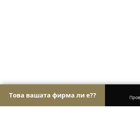
Това вашата фирма ли е??
Пров
Орли Гастрономи
Ресторанти, Барове, Пицар