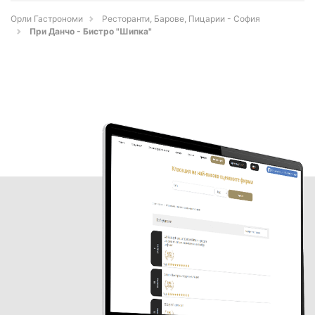
Орли Гастрономи
Ресторанти, Барове, Пицарии - София
При Данчо - Бистро "Шипка"