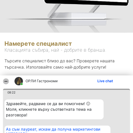
Намерете специалист
Класацията събира, най - добрите в бранша.
Търсите специалист близо до вас? Проверете нашата
търсачка. Използвайте само най-добрите услуги!
ОРЛИ Гастрономи
Live chat
Търсене
08:22
Здравейте, радваме се да ви помогнем! 🙂
Моля, кликнете върху съответната тема на
разговора!
Аз съм лауреат, искам да получа маркетингови
Организатор на
Класация
Контакти