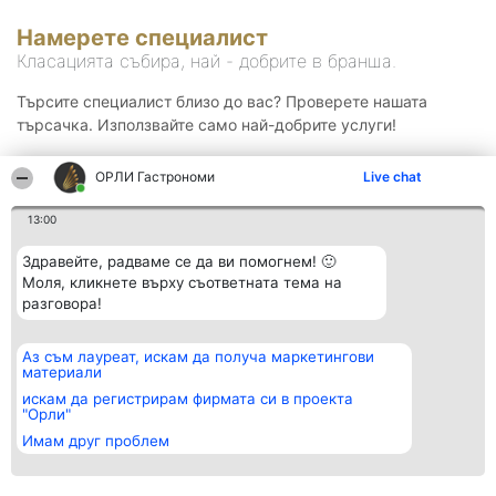
Намерете специалист
Класацията събира, най - добрите в бранша.
Търсите специалист близо до вас? Проверете нашата
търсачка. Използвайте само най-добрите услуги!
ОРЛИ Гастрономи
Live chat
Търсене
13:00
Здравейте, радваме се да ви помогнем! 🙂
Моля, кликнете върху съответната тема на
разговора!
Аз съм лауреат, искам да получа маркетингови
Организатор на
Класация
Контакти
материали
класиране
Победители
Контакти
Beautiful Company S.R.L.
Списък на
искам да регистрирам фирмата си в проекта
BulevardulAleea Timișul De
всички
"Орли"
Sus Nr. 2, Bl. A30, Sc. A, Et.
победители
Имам друг проблем
4, Ap. 13
Правила
București 53-238
Статут/Устав
CUI 36737675
Политика за
поверителност