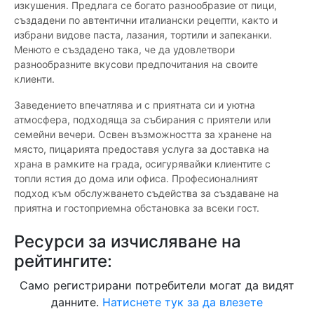
изкушения. Предлага се богато разнообразие от пици,
създадени по автентични италиански рецепти, както и
избрани видове паста, лазания, тортили и запеканки.
Менюто е създадено така, че да удовлетвори
разнообразните вкусови предпочитания на своите
клиенти.
Заведението впечатлява и с приятната си и уютна
атмосфера, подходяща за събирания с приятели или
семейни вечери. Освен възможността за хранене на
място, пицарията предоставя услуга за доставка на
храна в рамките на града, осигурявайки клиентите с
топли ястия до дома или офиса. Професионалният
подход към обслужването съдейства за създаване на
приятна и гостоприемна обстановка за всеки гост.
Ресурси за изчисляване на
рейтингите:
Само регистрирани потребители могат да видят
данните.
Натиснете тук за да влезете