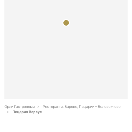
Орли Гастрономи
Ресторанти, Барове, Пицарии - Белевехчево
Пицария Версус