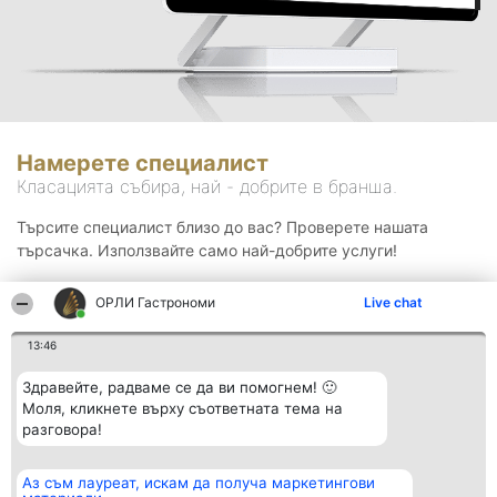
Намерете специалист
Класацията събира, най - добрите в бранша.
Търсите специалист близо до вас? Проверете нашата
търсачка. Използвайте само най-добрите услуги!
ОРЛИ Гастрономи
Live chat
Търсене
13:46
Здравейте, радваме се да ви помогнем! 🙂
Моля, кликнете върху съответната тема на
разговора!
Аз съм лауреат, искам да получа маркетингови
Организатор на
Класация
Контакти