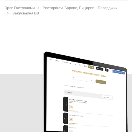
Орли Гастрономи
Ресторанти, Барове, Пицарии - Пазарджик
Закусвалня ВВ