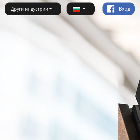
Вход
Други индустрии