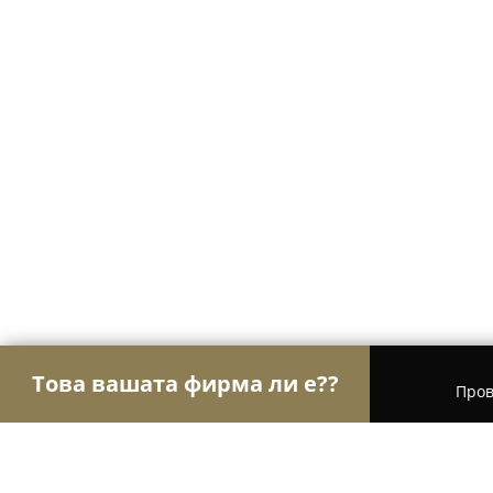
Това вашата фирма ли е??
Пров
Орли Гастрономи
Ресторанти, Барове, Пицари