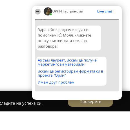
ОРЛИ Гастрономи
Live chat
19:57
Здравейте, радваме се да ви
помогнем! 🙂 Моля, кликнете
върху съответната тема на
разговора!
Аз съм лауреат, искам да получа
маркетингови материали
искам да регистрирам фирмата си в
проекта "Орли"
Имам друг проблем
Проверете
ладите на успеха си.