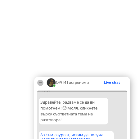
ОРЛИ Гастрономи
Live chat
18:54
Здравейте, радваме се да ви
помогнем! 🙂 Моля, кликнете
върху съответната тема на
разговора!
Аз съм лауреат, искам да получа