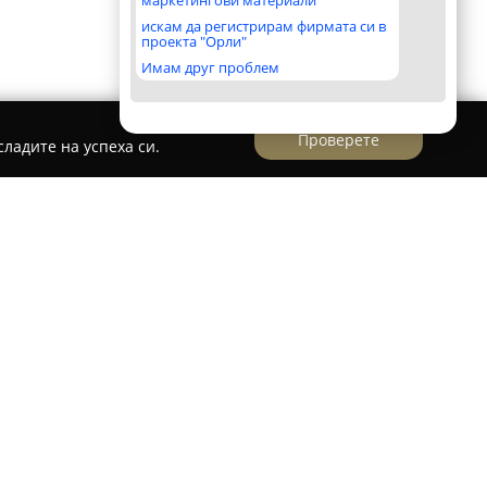
маркетингови материали
искам да регистрирам фирмата си в
проекта "Орли"
Имам друг проблем
Проверете
ладите на успеха си.
ки се отличава с атмосфера, типична за
оставяйки пълноценно гастрономическо
ивописна зона в града и се счита за подходящ
и, така и за специални събирания,
енства с повече гости.