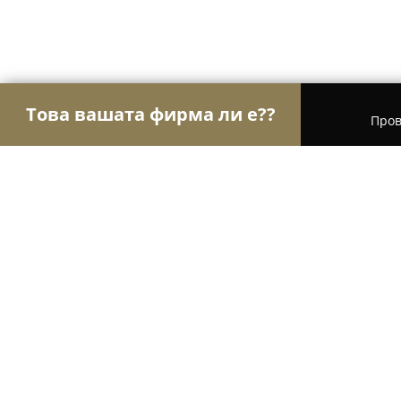
Това вашата фирма ли е??
Пров
Орли Гастрономи
Ресторанти, Барове, Пицар
Механа хайдутите
8.2
(127)