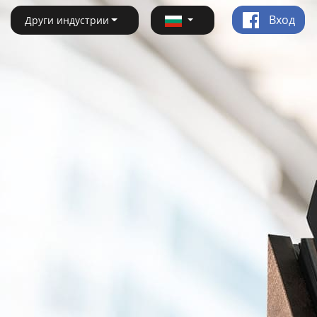
Вход
Други индустрии