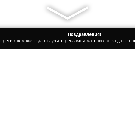
Поздравления!
ерете как можете да получите рекламни материали, за да се нас
ии - Поленица
Механа хайдутите
Относно компанията:
Механа Хайдутите
в Санданс
българските традиции, пред
изживяване. Тя се намира в ж
избор както за семейни вечер
романтични вечери или празн