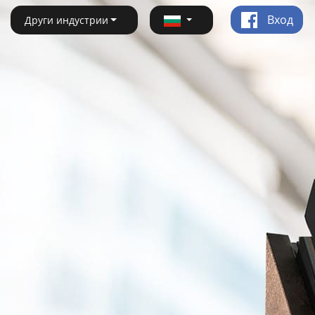
Вход
Други индустрии