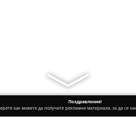
Поздравления!
ерете как можете да получите рекламни материали, за да се нас
ии - Приморско
Механа "Ченгер" / Mehana "Chenger"