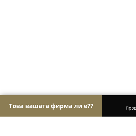
Това вашата фирма ли е??
Пров
Орли Гастрономи
Ресторанти, Барове, Пицар