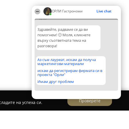
ОРЛИ Гастрономи
Live chat
02:03
Здравейте, радваме се да ви
помогнем! 🙂 Моля, кликнете
върху съответната тема на
разговора!
Аз съм лауреат, искам да получа
маркетингови материали
искам да регистрирам фирмата си в
проекта "Орли"
Имам друг проблем
Проверете
ладите на успеха си.