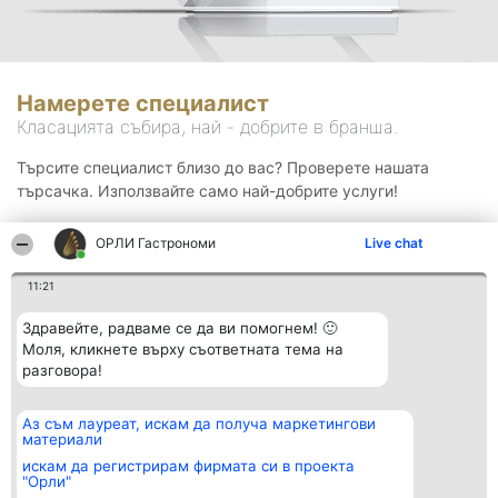
Намерете специалист
Класацията събира, най - добрите в бранша.
Търсите специалист близо до вас? Проверете нашата
търсачка. Използвайте само най-добрите услуги!
ОРЛИ Гастрономи
Live chat
Търсене
11:21
Здравейте, радваме се да ви помогнем! 🙂
Моля, кликнете върху съответната тема на
разговора!
Аз съм лауреат, искам да получа маркетингови
Организатор на
Класация
Контакти
материали
класиране
Победители
Контакти
Beautiful Company S.R.L.
Списък на
искам да регистрирам фирмата си в проекта
BulevardulAleea Timișul De
всички
"Орли"
Sus Nr. 2, Bl. A30, Sc. A, Et.
победители