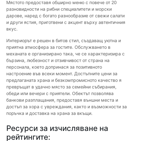
Мястото предоставя обширно меню с повече от 20
разновидности на рибни специалитети и морски
дарове, наред с богато разнообразие от свежи салати
и други ястия, приготвени с акцент върху автентичния
вкус.
Интериорът е решен в битов стил, създаващ уютна и
приятна атмосфера за гостите. Обслужването в
механата е организирано така, че се характеризира с
бързина, любезност и отзивчивост от страна на
персонала, което допринася за позитивното
настроение във всеки момент. Достъпните цени за
предлаганата храна и безкомпромисното качество я
превръщат в удачно място за семейни събирания,
обеди или вечери с приятели. Обектът позволява
банкови разплащания, предоставя външни места и
достъп за хора с увреждания, както и възможности за
поръчка и доставка на храна за вкъщи.
Ресурси за изчисляване на
рейтингите: