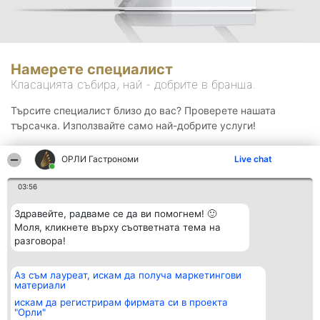
Намерете специалист
Класацията събира, най - добрите в бранша.
Търсите специалист близо до вас? Проверете нашата
търсачка. Използвайте само най-добрите услуги!
ОРЛИ Гастрономи
Live chat
Търсене
03:56
Здравейте, радваме се да ви помогнем! 🙂
Моля, кликнете върху съответната тема на
разговора!
Аз съм лауреат, искам да получа маркетингови
Организатор на
Класация
Контакти
материали
класиране
Победители
Контакти
Beautiful Company S.R.L.
Списък на
искам да регистрирам фирмата си в проекта
BulevardulAleea Timișul De
всички
"Орли"
Sus Nr. 2, Bl. A30, Sc. A, Et.
победители