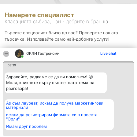
Намерете специалист
Класацията събира, най - добрите в бранша.
Търсите специалист близо до вас? Проверете нашата
търсачка. Използвайте само най-добрите услуги!
ОРЛИ Гастрономи
Live chat
Търсене
03:39
Здравейте, радваме се да ви помогнем! 🙂
Моля, кликнете върху съответната тема на
разговора!
Аз съм лауреат, искам да получа маркетингови
Организатор на
Класация
Контакти
материали
класиране
Победители
Контакти
Beautiful Company S.R.L.
Списък на
искам да регистрирам фирмата си в проекта
BulevardulAleea Timișul De
всички
"Орли"
Sus Nr. 2, Bl. A30, Sc. A, Et.
победители
Имам друг проблем
4, Ap. 13
Правила
București 53-238
Статут/Устав
CUI 36737675
Политика за