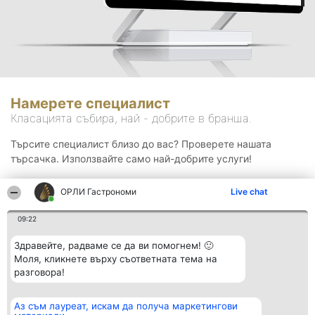
Намерете специалист
Класацията събира, най - добрите в бранша.
Търсите специалист близо до вас? Проверете нашата
търсачка. Използвайте само най-добрите услуги!
ОРЛИ Гастрономи
Live chat
Търсене
09:22
Здравейте, радваме се да ви помогнем! 🙂
Моля, кликнете върху съответната тема на
разговора!
Аз съм лауреат, искам да получа маркетингови
Организатор на
Класация
Контакти