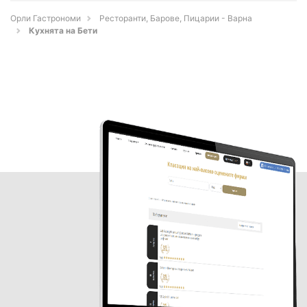
Орли Гастрономи
Ресторанти, Барове, Пицарии - Варна
Кухнята на Бети