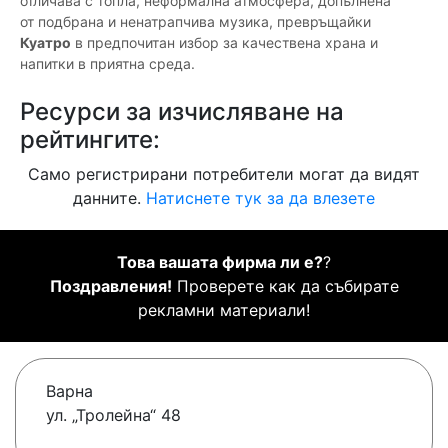
отличава с топла, неформална атмосфера, допълнена
от подбрана и ненатрапчива музика, превръщайки
Куатро
в предпочитан избор за качествена храна и
напитки в приятна среда.
Ресурси за изчисляване на
рейтингите:
Само регистрирани потребители могат да видят
данните.
Натиснете тук за да влезете
Това вашата фирма ли е?
?
Поздравления!
Проверете как да събирате
рекламни материали!
Варна
ул. „Тролейна“ 48