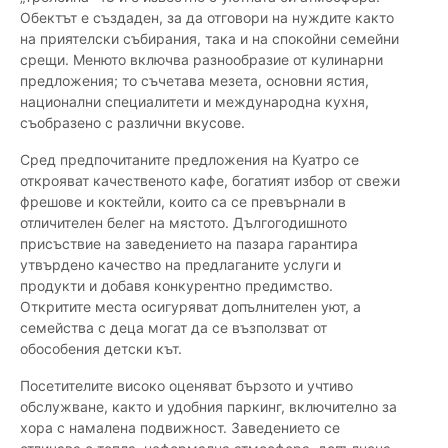
Обектът е създаден, за да отговори на нуждите както
на приятелски събирания, така и на спокойни семейни
срещи. Менюто включва разнообразие от кулинарни
предложения; то съчетава мезета, основни ястия,
национални специалитети и международна кухня,
съобразено с различни вкусове.
Сред предпочитаните предложения на Куатро се
открояват качественото кафе, богатият избор от свежи
фрешове и коктейли, които са се превърнали в
отличителен белег на мястото. Дългогодишното
присъствие на заведението на пазара гарантира
утвърдено качество на предлаганите услуги и
продукти и добавя конкурентно предимство.
Откритите места осигуряват допълнителен уют, а
семейства с деца могат да се възползват от
обособения детски кът.
Посетителите високо оценяват бързото и учтиво
обслужване, както и удобния паркинг, включително за
хора с намалена подвижност. Заведението се