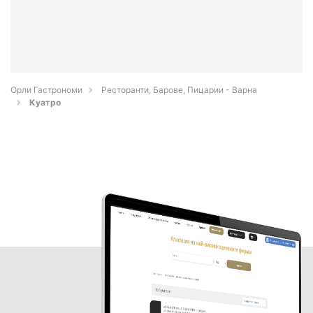
Орли Гастрономи
Ресторанти, Барове, Пицарии - Варна
Куатро