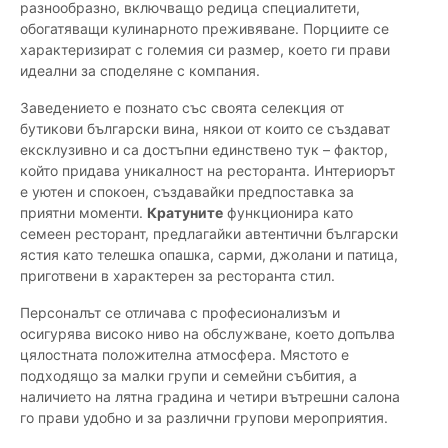
разнообразно, включващо редица специалитети,
обогатяващи кулинарното преживяване. Порциите се
характеризират с големия си размер, което ги прави
идеални за споделяне с компания.
Заведението е познато със своята селекция от
бутикови български вина, някои от които се създават
ексклузивно и са достъпни единствено тук – фактор,
който придава уникалност на ресторанта. Интериорът
е уютен и спокоен, създавайки предпоставка за
приятни моменти.
Кратуните
функционира като
семеен ресторант, предлагайки автентични български
ястия като телешка опашка, сарми, джолани и патица,
приготвени в характерен за ресторанта стил.
Персоналът се отличава с професионализъм и
осигурява високо ниво на обслужване, което допълва
цялостната положителна атмосфера. Мястото е
подходящо за малки групи и семейни събития, а
наличието на лятна градина и четири вътрешни салона
го прави удобно и за различни групови мероприятия.