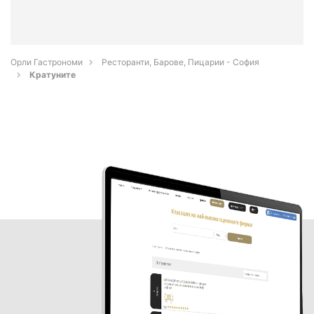
Орли Гастрономи
Ресторанти, Барове, Пицарии - София
Кратуните