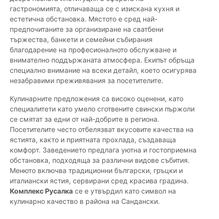
гастрономията, отличаваща се с изискана кухня и
естетична обстановка. Мястото е сред най-
предпочитаните за организиране на сватбени
тържества, банкети и семейни събирания
благодарение на професионалното обслужване и
внимателно поддържаната атмосфера. Екипът обръща
специално внимание на всеки детайл, което осигурява
незабравими преживявания за посетителите.
Кулинарните предложения са високо оценени, като
специалитети като умело сготвените свински пържоли
се смятат за едни от най-добрите в региона.
Посетителите често отбелязват вкусовите качества на
ястията, както и приятната прохлада, създаваща
комфорт. Заведението предлага уютна и гостоприемна
обстановка, подходяща за различни видове събития.
Менюто включва традиционни български, гръцки и
италиански ястия, сервирани сред красива градина.
Комплекс Русалка
се е утвърдил като символ на
кулинарно качество в района на Сандански.