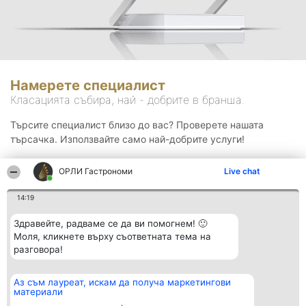
Намерете специалист
Класацията събира, най - добрите в бранша.
Търсите специалист близо до вас? Проверете нашата
търсачка. Използвайте само най-добрите услуги!
ОРЛИ Гастрономи
Live chat
Търсене
14:19
Здравейте, радваме се да ви помогнем! 🙂
Моля, кликнете върху съответната тема на
разговора!
Аз съм лауреат, искам да получа маркетингови
Организатор на
Класация
Контакти
материали
класиране
Победители
Контакти
Beautiful Company S.R.L.
Списък на