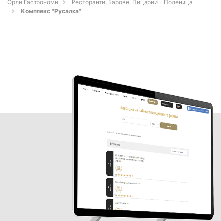
Орли Гастрономи
Ресторанти, Барове, Пицарии - Поленица
Комплекс "Русалка"