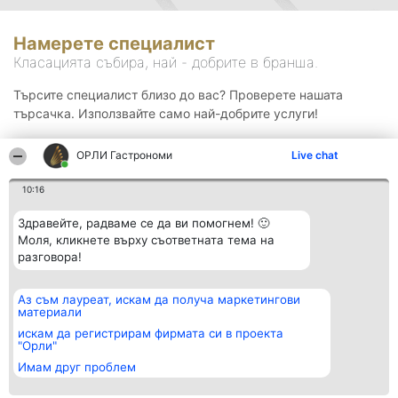
Намерете специалист
Класацията събира, най - добрите в бранша.
Търсите специалист близо до вас? Проверете нашата
търсачка. Използвайте само най-добрите услуги!
ОРЛИ Гастрономи
Live chat
Търсене
10:16
Здравейте, радваме се да ви помогнем! 🙂
Моля, кликнете върху съответната тема на
разговора!
Аз съм лауреат, искам да получа маркетингови
Организатор на
Класация
Контакти
материали
класиране
Победители
Контакти
Beautiful Company S.R.L.
Списък на
искам да регистрирам фирмата си в проекта
BulevardulAleea Timișul De
всички
"Орли"
Sus Nr. 2, Bl. A30, Sc. A, Et.
победители
Имам друг проблем
4, Ap. 13
Правила
București 53-238
Статут/Устав
CUI 36737675
Политика за