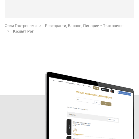
Орли Гастрономи
Ресторанти, Барове, Пицарии - Търговище
Козият Рог