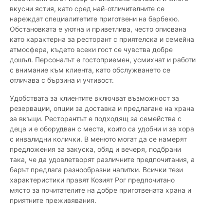
вкусни ястия, като сред най-отличителните се
нареждат специалитетите приготвени на барбекю.
Обстановката е уютна и приветлива, често описвана
като характерна за ресторант с приятелска и семейна
атмосфера, където всеки гост се чувства добре
дошъл. Персоналът е гостоприемен, усмихнат и работи
с внимание към клиента, като обслужването се
отличава с бързина и учтивост.
Удобствата за клиентите включват възможност за
резервации, опции за доставка и предлагане на храна
за вкъщи. Ресторантът е подходящ за семейства с
деца и е оборудван с места, които са удобни и за хора
с инвалидни колички. В менюто могат да се намерят
предложения за закуска, обяд и вечеря, подбрани
така, че да удовлетворят различните предпочитания, а
барът предлага разнообразни напитки. Всички тези
характеристики правят Козият Рог предпочитано
място за почитателите на добре приготвената храна и
приятните преживявания.