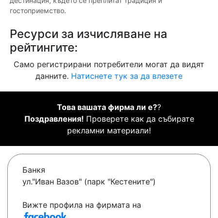
дестинация, където се преплитат традиция и
гостоприемство.
Ресурси за изчисляване на
рейтингите:
Само регистрирани потребители могат да видят
данните.
Натиснете тук за да влезете
Това вашата фирма ли е?
?
Поздравления!
Проверете как да събирате
рекламни материали!
Банкя
ул."Иван Вазов" (парк "Кестените")
Вижте профила на фирмата на