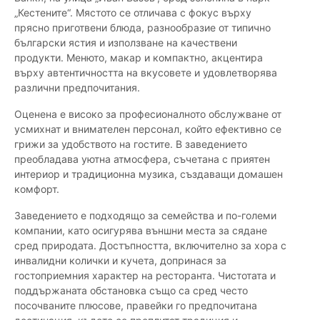
„Кестените“. Мястото се отличава с фокус върху
прясно приготвени блюда, разнообразие от типично
български ястия и използване на качествени
продукти. Менюто, макар и компактно, акцентира
върху автентичността на вкусовете и удовлетворява
различни предпочитания.
Оценена е високо за професионалното обслужване от
усмихнат и внимателен персонал, който ефективно се
грижи за удобството на гостите. В заведението
преобладава уютна атмосфера, съчетана с приятен
интериор и традиционна музика, създаващи домашен
комфорт.
Заведението е подходящо за семейства и по-големи
компании, като осигурява външни места за сядане
сред природата. Достъпността, включително за хора с
инвалидни колички и кучета, допринася за
гостоприемния характер на ресторанта. Чистотата и
поддържаната обстановка също са сред често
посочваните плюсове, правейки го предпочитана