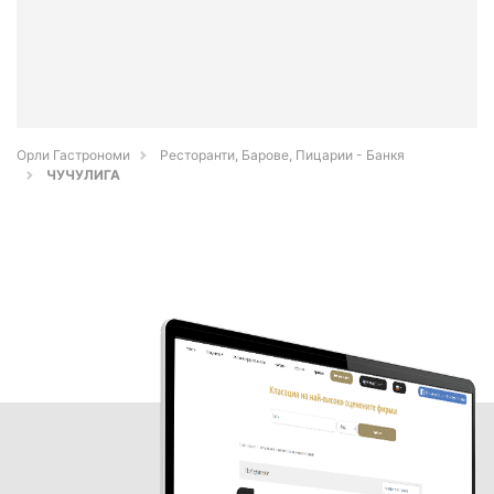
Орли Гастрономи
Ресторанти, Барове, Пицарии - Банкя
ЧУЧУЛИГА