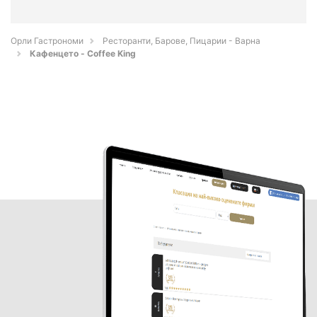
Орли Гастрономи
Ресторанти, Барове, Пицарии - Варна
Кафенцето - Coffee King