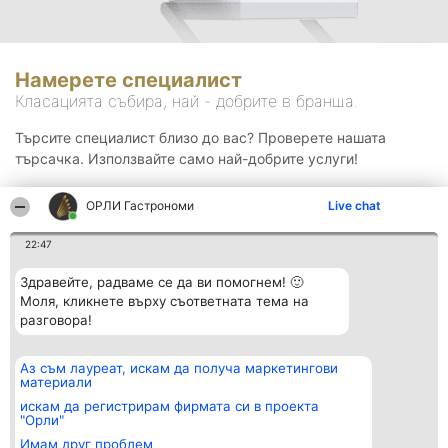
Намерете специалист
Класацията събира, най - добрите в бранша.
Търсите специалист близо до вас? Проверете нашата
търсачка. Използвайте само най-добрите услуги!
ОРЛИ Гастрономи
Live chat
Търсене
22:47
Здравейте, радваме се да ви помогнем! 🙂
Моля, кликнете върху съответната тема на
разговора!
Аз съм лауреат, искам да получа маркетингови
Организатор на
Класация
Контакти
материали
класиране
Победители
Контакти
Beautiful Company S.R.L.
Списък на
искам да регистрирам фирмата си в проекта
BulevardulAleea Timișul De
всички
"Орли"
Sus Nr. 2, Bl. A30, Sc. A, Et.
победители
Имам друг проблем
4, Ap. 13
Правила