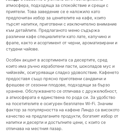
атмосфера, подходяща за спокойствие и срещи с
приятели. Това заведение се е наложило като
предпочитан избор за ценителите на кафе, които
търсят напитки, приготвени с изключително внимание
към детайлите. Предлаганото меню съдържа
различни кафе специалитети като лате, капучино и
фрапе, както и асортимент от черни, ароматизирани и
студени чайове.
Особен акцент в асортимента са десертите, сред
които има ръчно изработени пасти, шоколадов мус и
чийзкейк, осигуряващи сладко удоволствие. Кафенето
предоставя също прясно приготвени сандвичи и
фрешове от сезонни плодове, подходящи за бързо
хранене. Обслужването се отличава с дружелюбност,
а атмосферата е единствена по рода си. За удобство
на посетителите е осигурен безплатен Wi-Fi. Значим
фактор за популярността на кафене Линдо са високото
качество на предлаганите продукти, богатият избор от
напитки и десерти и достъпните цени, с които се
отличава на местния пазар.