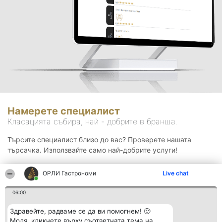
Намерете специалист
Класацията събира, най - добрите в бранша.
Търсите специалист близо до вас? Проверете нашата
търсачка. Използвайте само най-добрите услуги!
ОРЛИ Гастрономи
Live chat
Търсене
06:00
Здравейте, радваме се да ви помогнем! 🙂
Моля, кликнете върху съответната тема на