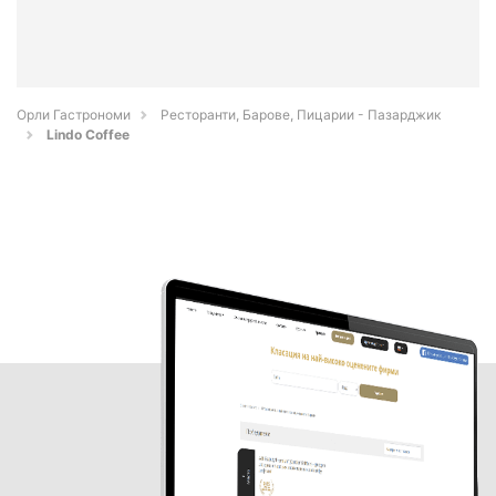
Орли Гастрономи
Ресторанти, Барове, Пицарии - Пазарджик
Lindo Coffee