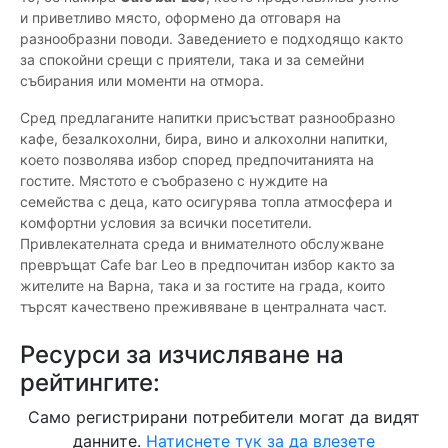
и приветливо място, оформено да отговаря на
разнообразни поводи. Заведението е подходящо както
за спокойни срещи с приятели, така и за семейни
събирания или моменти на отмора.
Сред предлаганите напитки присъстват разнообразно
кафе, безалкохолни, бира, вино и алкохолни напитки,
което позволява избор според предпочитанията на
гостите. Мястото е съобразено с нуждите на
семейства с деца, като осигурява топла атмосфера и
комфортни условия за всички посетители.
Привлекателната среда и внимателното обслужване
превръщат Cafe bar Leo в предпочитан избор както за
жителите на Варна, така и за гостите на града, които
търсят качествено преживяване в централната част.
Ресурси за изчисляване на
рейтингите:
Само регистрирани потребители могат да видят
данните.
Натиснете тук за да влезете