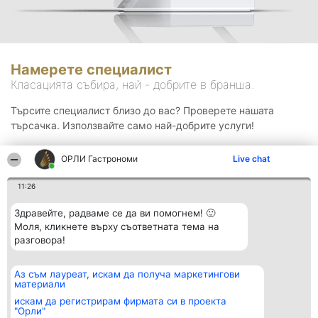
Намерете специалист
Класацията събира, най - добрите в бранша.
Търсите специалист близо до вас? Проверете нашата
търсачка. Използвайте само най-добрите услуги!
ОРЛИ Гастрономи
Live chat
Търсене
11:26
Здравейте, радваме се да ви помогнем! 🙂
Моля, кликнете върху съответната тема на
разговора!
Аз съм лауреат, искам да получа маркетингови
Организатор на
Класация
Контакти
материали
класиране
Победители
Контакти
Beautiful Company S.R.L.
Списък на
искам да регистрирам фирмата си в проекта
BulevardulAleea Timișul De
всички
"Орли"
Sus Nr. 2, Bl. A30, Sc. A, Et.
победители