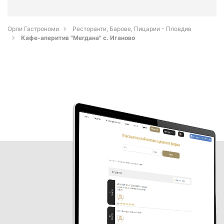
Орли Гастрономи
Ресторанти, Барове, Пицарии - Пловдив
Кафе-аперитив "Мегдана" с. Иганово