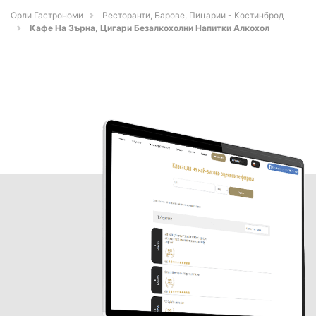
Орли Гастрономи
Ресторанти, Барове, Пицарии - Костинброд
Кафе На Зърна, Цигари Безалкохолни Напитки Алкохол