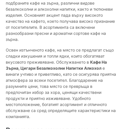
подбраните кафе на зърна, различни видове
безалкохолни и алкохолни напитки, както и тютюневи
изделия. Основният акцент пада върху високото
качество на кафето, което получава високо признание
от посетителите. В асортимента са включени
разнообразни пресни и ароматни сортове кафе на
зърна.
Освен изтънченото кафе, на място се предлагат също
сладки изкушения и топли ядки, които обогатяват
вкусовото преживяване. Обслужването в
Кафе На
Зърна, Цигари Безалкохолни Напитки Алкохол
е
винаги учтиво и приветливо, като се осигурява приятна
атмосфера за всеки посетител. Благодарение на
разумните цени, това място се превръща в
предпочитан избор за хора, ценящи качествени
продукти и приятно изживяване. Удобното
местоположение, богатият асортимент и отличното
обслужване са сред определящите характеристики на
компанията.