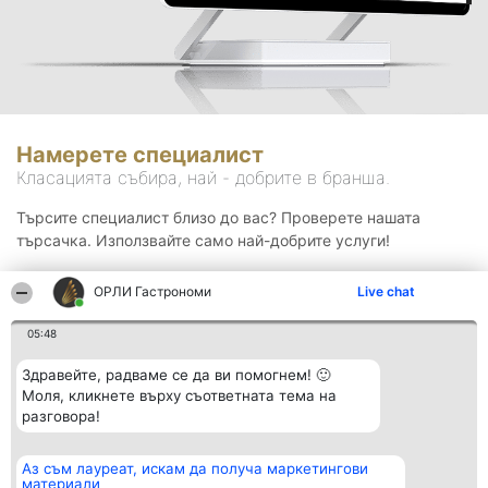
Намерете специалист
Класацията събира, най - добрите в бранша.
Търсите специалист близо до вас? Проверете нашата
търсачка. Използвайте само най-добрите услуги!
ОРЛИ Гастрономи
Live chat
Търсене
05:48
Здравейте, радваме се да ви помогнем! 🙂
Моля, кликнете върху съответната тема на
разговора!
Аз съм лауреат, искам да получа маркетингови
Организатор на
Класация
Контакти
материали
класиране
Победители
Контакти