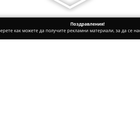
Поздравления!
ерете как можете да получите рекламни материали, за да се нас
ии - Кърджали
Кафе-Аперитив "Гаричка"
Относно компанията:
Сгушено сред зелената среда
Кафе-Аперитив „Гаричка”
се
отдих и приятни преживявания
поради наличието на разнооб
Покажи повече >>
колички, въртележка, влакче,
престой запомнящ се. Обстан
трафик, като това осигурява 