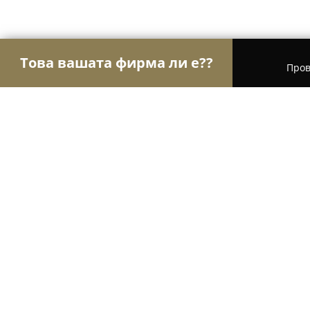
Това вашата фирма ли е??
Пров
Орли Гастрономи
Ресторанти, Барове, Пицар
Кафе-Аперитив "Гаричка"
8.6
(179)
Кърджали, Парк "Простор