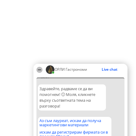
ОРЛИ Гастрономи
Live chat
04:41
Здравейте, радваме се да ви
помогнем! 🙂 Моля, кликнете
върху съответната тема на
разговора!
Аз съм лауреат, искам да получа
маркетингови материали
искам да регистрирам фирмата си в