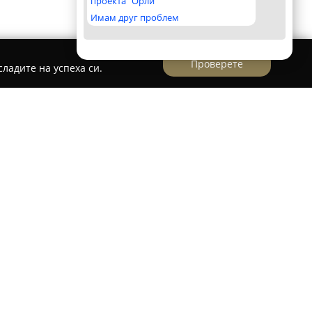
проекта "Орли"
Имам друг проблем
Проверете
ладите на успеха си.
 на живописния парк „Простор” в Кърджали,
 отличава като предпочитано заведение за
. Мястото се харесва на семейства с деца,
разни забавления за малките гости – батути,
 пързалки и въжен парк, които правят всеки
овката в парка е безопасна, без автомобилен
спокойствие за възрастните и свобода за