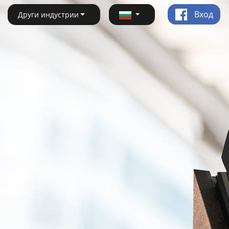
Вход
Други индустрии