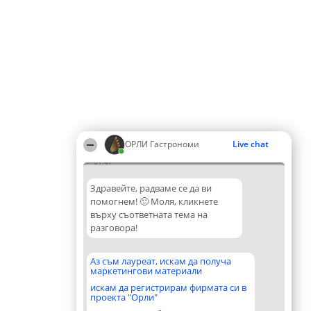
ОРЛИ Гастрономи
Live chat
01:47
Здравейте, радваме се да ви
помогнем! 🙂 Моля, кликнете
върху съответната тема на
разговора!
Аз съм лауреат, искам да получа
маркетингови материали
искам да регистрирам фирмата си в
проекта "Орли"