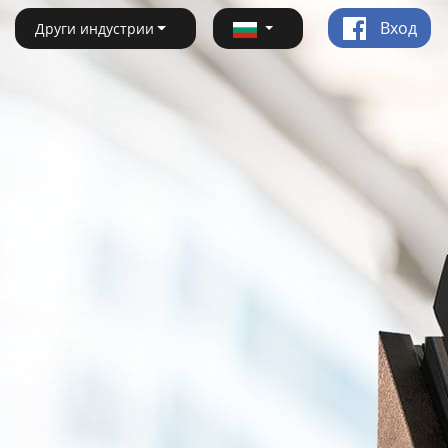
Вход
Други индустрии