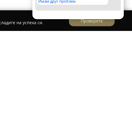
Имам друг проблем
Проверете
ладите на успеха си.
 утвърдена гастрономична дестинация, която
ент от традиционни катми в различни сладки и
 приготвят с внимание към детайла и
ни съставки, което допринася за вкуса и
нето. Менюто включва щедро пълнени катми,
дложения като бургери, сандвичи и свежи
различни кулинарни предпочитания.
ока популярност в Русе, привличайки както