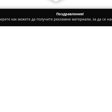
Поздравления!
ерете как можете да получите рекламни материали, за да се нас
и - Русе
Катмите - Русе
Относно компанията:
Катмите - Русе
представлява
се отличава с богат асортим
солени варианти. Ястията се
използване на висококачестве
Покажи повече >>
разнообразието на предлага
както и други популярни пре
салати, които отговарят на 
Заведението се радва на шир