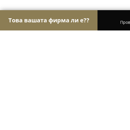
Това вашата фирма ли е??
Пров
Орли Гастрономи
Ресторанти, Барове, Пицари
Катмите - Русе
8.4
(778)
Русе, ул. Петко Д. Петков 5