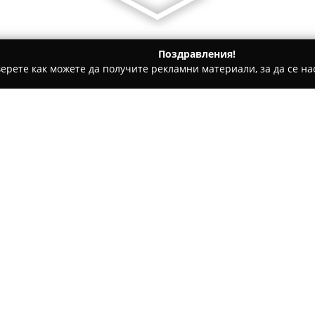
Поздравления!
ерете как можете да получите рекламни материали, за да се нас
ии - Девня
Пицария "Танита"
Относно компанията:
Пицария „Танита“, разположен
ползва с репутация на предп
повече от двадесет години. 
към високо качество,
Пицари
Покажи повече >>
разнообразен избор от ястия
предпочитания. В менюто фи
подбрани съставки, допълнени