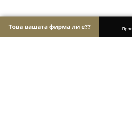
Това вашата фирма ли е??
Пров
Орли Гастрономи
Ресторанти, Барове, Пицар
Пицария "Танита"
8.4
(358)
Девня, Devnya