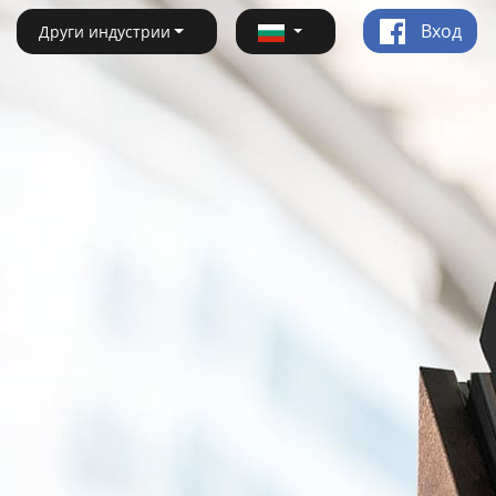
Вход
Други индустрии