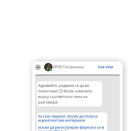
ОРЛИ Гастрономи
Live chat
21:37
Здравейте, радваме се да ви
помогнем! 🙂 Моля, кликнете
върху съответната тема на
разговора!
Аз съм лауреат, искам да получа
маркетингови материали
искам да регистрирам фирмата си в