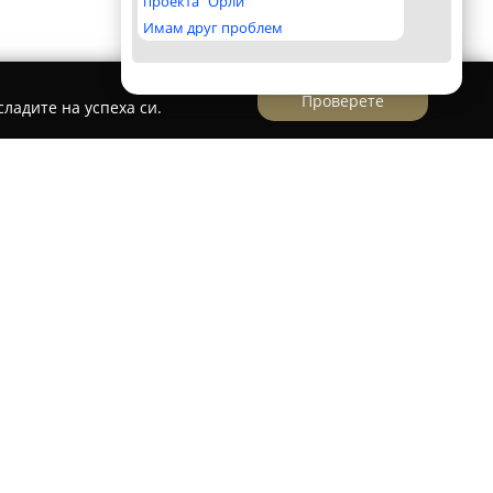
проекта "Орли"
Имам друг проблем
Проверете
ладите на успеха си.
а в централната част на град Девня, се
очитано място за кулинарни изживявания
Със стабилни традиции и постоянен стремеж
я "Танита"
предоставя на своите посетители
, които удовлетворяват различни вкусови
гурират майсторски приготвени пици с
 от богата селекция салати, паста, ризото и