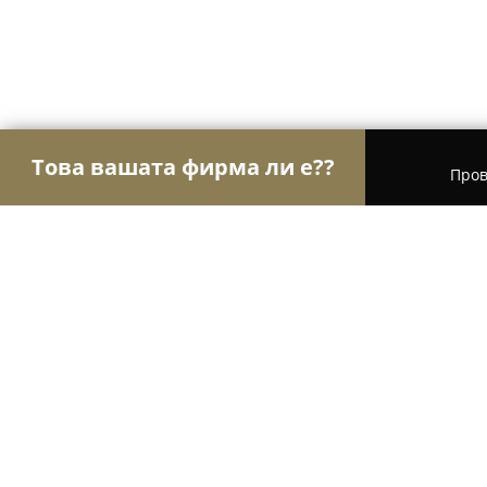
Това вашата фирма ли е??
Пров
Орли Гастрономи
Ресторанти, Барове, Пицар
Бистро "Механата"