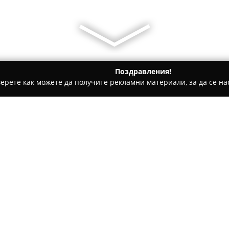
Поздравления!
ерете как можете да получите рекламни материали, за да се нас
ии - Исперих
Бистро "Механата"
Относно компанията:
Бистро "Механата"
, разполо
предоставянето на кулинарни
традиция с гостоприемна и у
автентичното си меню, предл
Покажи повече >>