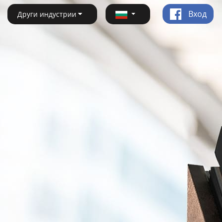
Вход
Други индустрии