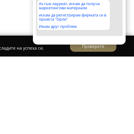
Аз съм лауреат, искам да получа
маркетингови материали
искам да регистрирам фирмата си в
проекта "Орли"
Имам друг проблем
Проверете
ладите на успеха си.
жено в град Исперих, се отличава с
 преживявания, които съчетават българската
ютна обстановка. Обектът е познат с
агащо типична българска кухня, в комбинация