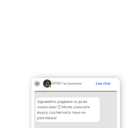
ОРЛИ Гастрономи
Live chat
17:00
Здравейте, радваме се да ви
помогнем! 🙂 Моля, кликнете
върху съответната тема на
разговора!