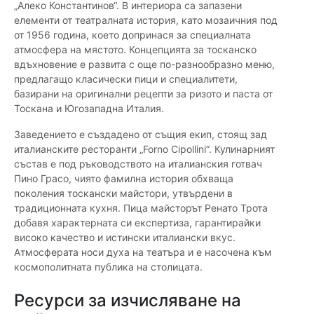
„Алеко Константинов“. В интериора са запазени
елементи от театралната история, като мозаичния под
от 1956 година, което допринася за специалната
атмосфера на мястото. Концепцията за тосканско
вдъхновение е развита с още по-разнообразно меню,
предлагащо класически пици и специалитети,
базирани на оригинални рецепти за ризото и паста от
Тоскана и Югозападна Италия.
Заведението е създадено от същия екип, стоящ зад
италианските ресторанти „Forno Cipollini“. Кулинарният
състав е под ръководството на италианския готвач
Пино Грасо, чиято фамилна история обхваща
поколения тоскански майстори, утвърдени в
традиционната кухня. Пица майсторът Ренато Трота
добавя характерната си експертиза, гарантирайки
високо качество и истински италиански вкус.
Атмосферата носи духа на театъра и е насочена към
космополитната публика на столицата.
Ресурси за изчисляване на