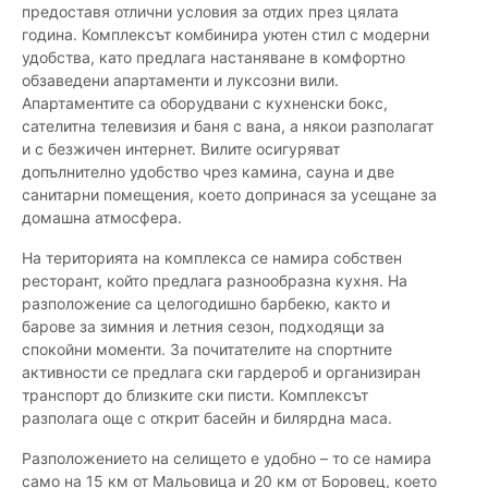
предоставя отлични условия за отдих през цялата
година. Комплексът комбинира уютен стил с модерни
удобства, като предлага настаняване в комфортно
обзаведени апартаменти и луксозни вили.
Апартаментите са оборудвани с кухненски бокс,
сателитна телевизия и баня с вана, а някои разполагат
и с безжичен интернет. Вилите осигуряват
допълнително удобство чрез камина, сауна и две
санитарни помещения, което допринася за усещане за
домашна атмосфера.
На територията на комплекса се намира собствен
ресторант, който предлага разнообразна кухня. На
разположение са целогодишно барбекю, както и
барове за зимния и летния сезон, подходящи за
спокойни моменти. За почитателите на спортните
активности се предлага ски гардероб и организиран
транспорт до близките ски писти. Комплексът
разполага още с открит басейн и билярдна маса.
Разположението на селището е удобно – то се намира
само на 15 км от Мальовица и 20 км от Боровец, което