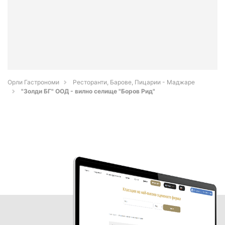
Орли Гастрономи
Ресторанти, Барове, Пицарии - Маджаре
"Золди БГ" ООД - вилно селище "Боров Рид"