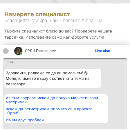
Намерете специалист
Класацията събира, най - добрите в бранша.
Търсите специалист близо до вас? Проверете нашата
търсачка. Използвайте само най-добрите услуги!
ОРЛИ Гастрономи
Live chat
Търсене
13:51
Здравейте, радваме се да ви помогнем! 🙂
Моля, кликнете върху съответната тема на
разговора!
Аз съм лауреат, искам да получа маркетингови
Организатор на
Класация
Контакти
материали
класиране
Победители
Контакти
Beautiful Company S.R.L.
Списък на
искам да регистрирам фирмата си в проекта
BulevardulAleea Timișul De
всички
"Орли"
Sus Nr. 2, Bl. A30, Sc. A, Et.
победители
Имам друг проблем
4, Ap. 13
Правила
București 53-238
Статут/Устав
CUI 36737675
Политика за