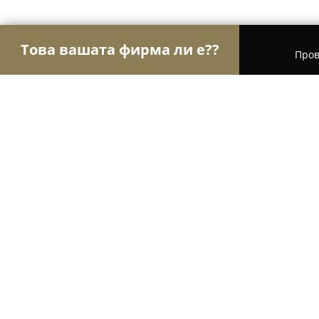
Това вашата фирма ли е??
Пров
Орли Гастрономи
Ресторанти, Барове, Пицар
Зверското-Заведение за Бързо Х
8.6
(17)
Зверино, Никола Войновски 40
Покажи телефонния номер