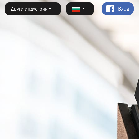
Вход
Други индустрии