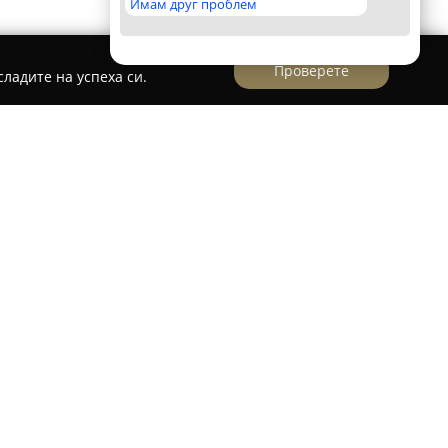
Имам друг проблем
Проверете
ладите на успеха си.
нтъра на Зверино, известно като
Зверското-
е
, привлича посетителите с разнообразната си
хранене. Местоположението му на улица Никола
очитан избор както за жителите на района,
чествен обяд и богат избор от ястия. Сред
ганите дюнер кебапи, които се радват на
риветлива атмосфера, което го прави