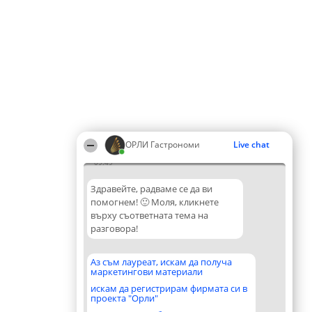
ОРЛИ Гастрономи
Live chat
09:49
Здравейте, радваме се да ви
помогнем! 🙂 Моля, кликнете
върху съответната тема на
разговора!
Аз съм лауреат, искам да получа
маркетингови материали
искам да регистрирам фирмата си в
проекта "Орли"