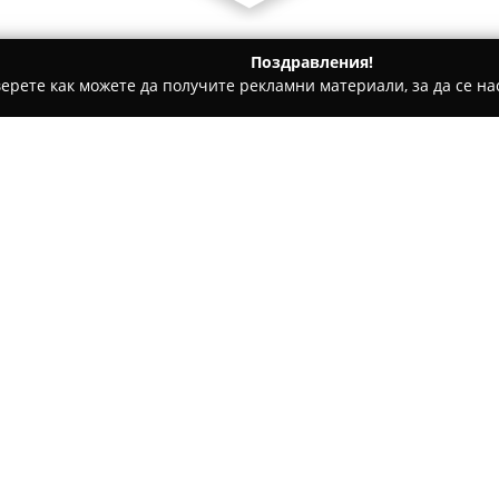
Поздравления!
ерете как можете да получите рекламни материали, за да се нас
ии - Зверино
Зверското-Заведение за Бързо Хранене
ранене
Относно компанията:
Заведение, разположено в це
Заведение за Бързо Хранен
кухня в сферата на бързото 
Войновски 40 го прави предп
така и за гостите, търсещи ка
основните акценти са предла
висока популярност.
Заведението се отличава с п