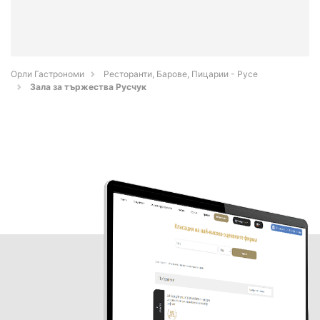
Орли Гастрономи
Ресторанти, Барове, Пицарии - Русе
Зала за тържества Русчук