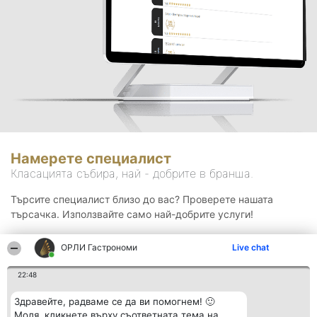
Намерете специалист
Класацията събира, най - добрите в бранша.
Търсите специалист близо до вас? Проверете нашата
търсачка. Използвайте само най-добрите услуги!
ОРЛИ Гастрономи
Live chat
Търсене
22:48
Здравейте, радваме се да ви помогнем! 🙂
Моля, кликнете върху съответната тема на