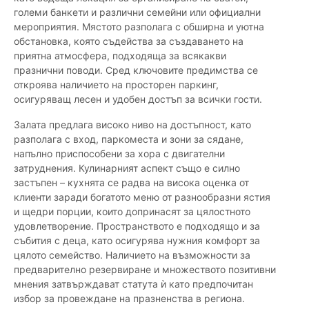
големи банкети и различни семейни или официални
мероприятия. Мястото разполага с обширна и уютна
обстановка, която съдейства за създаването на
приятна атмосфера, подходяща за всякакви
празнични поводи. Сред ключовите предимства се
откроява наличието на просторен паркинг,
осигуряващ лесен и удобен достъп за всички гости.
Залата предлага високо ниво на достъпност, като
разполага с вход, паркоместа и зони за сядане,
напълно приспособени за хора с двигателни
затруднения. Кулинарният аспект също е силно
застъпен – кухнята се радва на висока оценка от
клиенти заради богатото меню от разнообразни ястия
и щедри порции, които допринасят за цялостното
удовлетворение. Пространството е подходящо и за
събития с деца, като осигурява нужния комфорт за
цялото семейство. Наличието на възможности за
предварително резервиране и множеството позитивни
мнения затвърждават статута ѝ като предпочитан
избор за провеждане на празненства в региона.