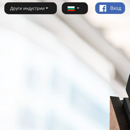
Вход
Други индустрии