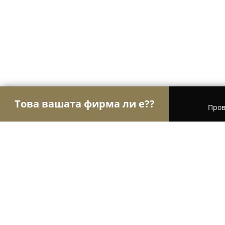
Това вашата фирма ли е??
Пров
Орли Гастрономи
Ресторанти, Барове, Пицари
Корнер бар & грил Белене