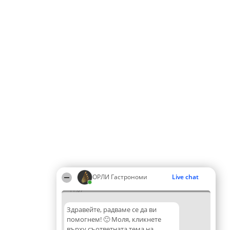
ОРЛИ Гастрономи
Live chat
11:07
Здравейте, радваме се да ви
помогнем! 🙂 Моля, кликнете
върху съответната тема на