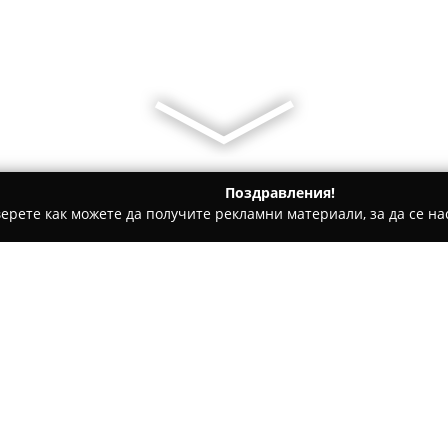
Поздравления!
ерете как можете да получите рекламни материали, за да се нас
и - Белене
Корнер бар & грил Белене
Относно компанията:
Корнер бар & грил Белене
се
комбинира богат избор от ку