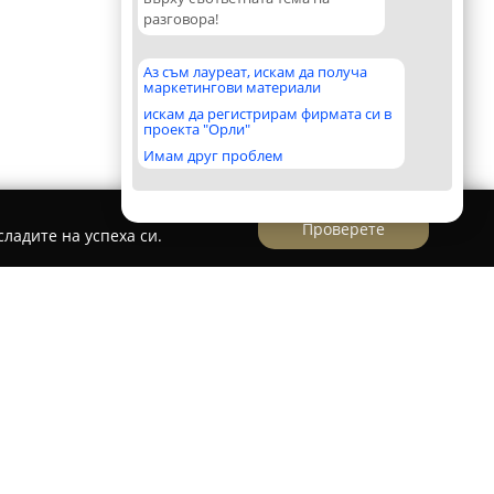
разговора!
Аз съм лауреат, искам да получа
маркетингови материали
искам да регистрирам фирмата си в
проекта "Орли"
Имам друг проблем
Проверете
ладите на успеха си.
 намира на улица „Христо Ботев“ 27 в Белене и
линарни предложения с уютна обстановка.