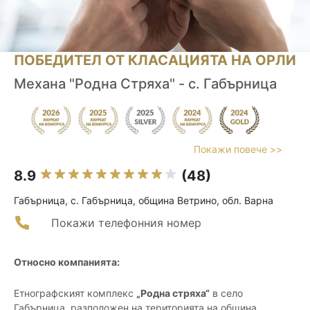
ПОБЕДИТЕЛ ОТ КЛАСАЦИЯТА НА ОРЛИ
Механа "Родна Стряха" - с. Габърница
Покажи повече >>
8.9
(48)
Габърница, с. Габърница, община Ветрино, обл. Варна
Покажи телефонния номер
Относно компанията:
Етнографският комплекс
„Родна стряха“
в село
Габърница, разположен на територията на община