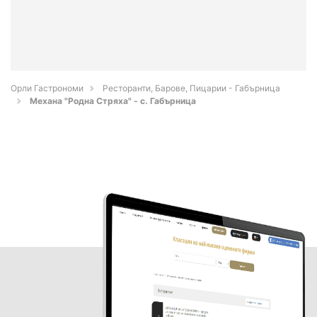
Орли Гастрономи
Ресторанти, Барове, Пицарии - Габърница
Механа "Родна Стряха" - с. Габърница