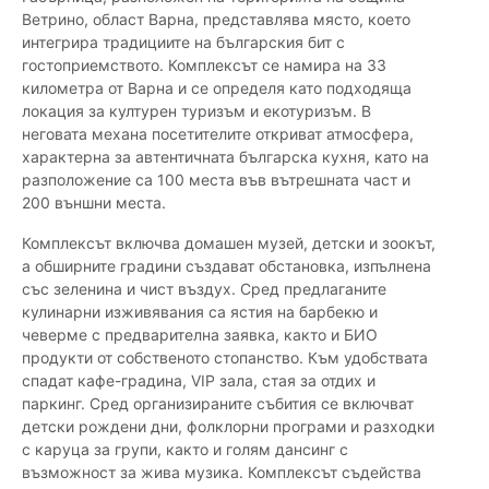
Ветрино, област Варна, представлява място, което
интегрира традициите на българския бит с
гостоприемството. Комплексът се намира на 33
километра от Варна и се определя като подходяща
локация за културен туризъм и екотуризъм. В
неговата механа посетителите откриват атмосфера,
характерна за автентичната българска кухня, като на
разположение са 100 места във вътрешната част и
200 външни места.
Комплексът включва домашен музей, детски и зоокът,
а обширните градини създават обстановка, изпълнена
със зеленина и чист въздух. Сред предлаганите
кулинарни изживявания са ястия на барбекю и
чеверме с предварителна заявка, както и БИО
продукти от собственото стопанство. Към удобствата
спадат кафе-градина, VIP зала, стая за отдих и
паркинг. Сред организираните събития се включват
детски рождени дни, фолклорни програми и разходки
с каруца за групи, както и голям дансинг с
възможност за жива музика. Комплексът съдейства