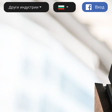
Вход
Други индустрии