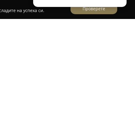
Проверете
ладите на успеха си.
улица „Одесос“ 21 във Варна, се отличава с
а, където клиентите могат да се почувстват
Bar
предлага богато меню със специалитети от
ти и разнообразни кулинарни предложения,
ани напитки като бира и ракия. Заведениятият
бижу в сърцето на Варна, впечатляващо със
нтичност.
 гостоприемство и бързо обслужване, които
о преживяване на посетителите. Съчетавайки
и приятна обстановка, заведението се