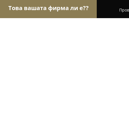
Това вашата фирма ли е??
Пров
Орли Гастрономи
Ресторанти, Барове, Пицар
ERATO Snack Bar
9.8
(762)
Варна, ул. “Одесос” 21
Покажи телефонния номер