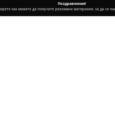
Поздравления!
ерете как можете да получите рекламни материали, за да се нас
ии - Варна
ERATO Snack Bar
Относно компанията:
Заведението, разположено на 
приветлива и уютна атмосфер
като у дома си.
ERATO Snack 
месо, кебапчета, свежи сала
Покажи повече >>
които се комбинират с подбр
често е описван като скрито 
своя неподправен чар и авте
Екипът е известен със своето
допринасят за положителнот
отлична кухня, тиха градина 