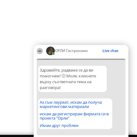
ОРЛИ Гастрономи
Live chat
19:40
Здравейте, радваме се да ви
помогнем! 🙂 Моля, кликнете
върху съответната тема на
разговора!
Аз съм лауреат, искам да получа
маркетингови материали
искам да регистрирам фирмата си в
проекта "Орли"
Имам друг проблем