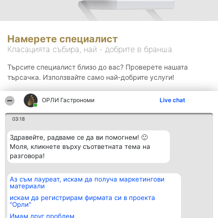
Намерете специалист
Класацията събира, най - добрите в бранша.
Търсите специалист близо до вас? Проверете нашата
търсачка. Използвайте само най-добрите услуги!
ОРЛИ Гастрономи
Live chat
Търсене
03:18
Здравейте, радваме се да ви помогнем! 🙂
Моля, кликнете върху съответната тема на
разговора!
Аз съм лауреат, искам да получа маркетингови
Организатор на
Класация
Контакти
материали
класиране
Победители
Контакти
Beautiful Company S.R.L.
Списък на
искам да регистрирам фирмата си в проекта
BulevardulAleea Timișul De
всички
"Орли"
Sus Nr. 2, Bl. A30, Sc. A, Et.
победители
Имам друг проблем
4, Ap. 13
Правила