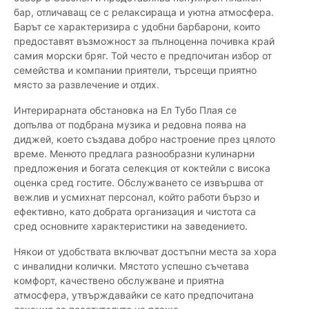
бар, отличаващ се с релаксираща и уютна атмосфера.
Барът се характеризира с удобни барбарони, които
предоставят възможност за пълноценна почивка край
самия морски бряг. Той често е предпочитан избор от
семейства и компании приятели, търсещи приятно
място за развлечение и отдих.
Интерирарната обстановка на Ел Тубо Плая се
допълва от подбрана музика и редовна поява на
диджей, което създава добро настроение през цялото
време. Менюто предлага разнообразни кулинарни
предложения и богата селекция от коктейли с висока
оценка сред гостите. Обслужването се извършва от
вежлив и усмихнат персонал, който работи бързо и
ефективно, като добрата организация и чистота са
сред основните характеристики на заведението.
Някои от удобствата включват достъпни места за хора
с инвалидни колички. Мястото успешно съчетава
комфорт, качествено обслужване и приятна
атмосфера, утвърждавайки се като предпочитана