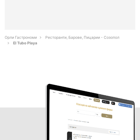
Орли Гастрономи
Ресторанти, Барове, Пицарии - Созопол
El Tubo Playa