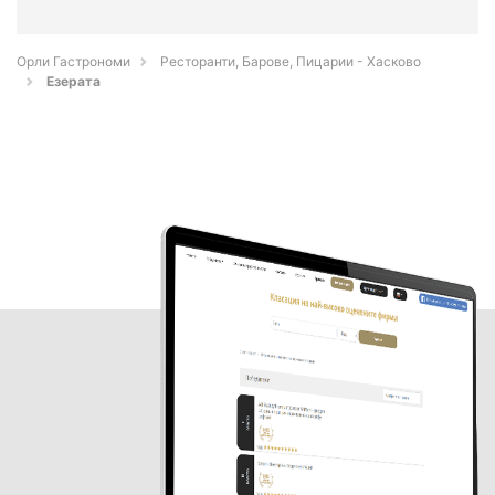
Орли Гастрономи
Ресторанти, Барове, Пицарии - Хасково
Езерата