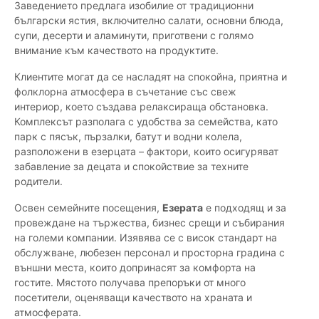
Заведението предлага изобилие от традиционни
български ястия, включително салати, основни блюда,
супи, десерти и аламинути, приготвени с голямо
внимание към качеството на продуктите.
Клиентите могат да се насладят на спокойна, приятна и
фолклорна атмосфера в съчетание със свеж
интериор, което създава релаксираща обстановка.
Комплексът разполага с удобства за семейства, като
парк с пясък, пързалки, батут и водни колела,
разположени в езерцата – фактори, които осигуряват
забавление за децата и спокойствие за техните
родители.
Освен семейните посещения,
Езерата
е подходящ и за
провеждане на тържества, бизнес срещи и събирания
на големи компании. Изявява се с висок стандарт на
обслужване, любезен персонал и просторна градина с
външни места, които допринасят за комфорта на
гостите. Мястото получава препоръки от много
посетители, оценяващи качеството на храната и
атмосферата.