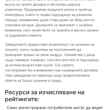
вкуса на своите дюнери и обслужва широка
клиентела. Предприятие предлага уютна и приятна
атмосфера, която го прави подходящо за различни
поводи, независимо дали става дума за обяд или по-
спокойна вечеря. Дюнерите се приготвят с особено
внимание, като качеството на храната е високо ценено
от редовните клиенти.
Заведението предоставя възможност за хранене на
открито, което позволява на посетителите да
прекарват време на свеж въздух. Семейства с деца
също намират комфорт, тъй като мястото е подходящо
за всички възрастови групи. Със своето
гостоприемство и внимание към кулинарните детайли,
това заведение се нарежда сред предпочитаните
обекти за бързо хранене в града.
Ресурси за изчисляване на
рейтингите:
Само регистрирани потребители могат да видят