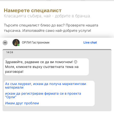
Намерете специалист
Класацията събира, най - добрите в бранша.
Търсите специалист близо до вас? Проверете нашата
търсачка. Използвайте само най-добрите услуги!
ОРЛИ Гастрономи
Live chat
Търсене
14:24
Здравейте, радваме се да ви помогнем! 🙂
Моля, кликнете върху съответната тема на
разговора!
Аз съм лауреат, искам да получа маркетингови
Организатор на
Класация
Контакти
материали
класиране
Победители
Контакти
Beautiful Company S.R.L.
Списък на
искам да регистрирам фирмата си в проекта
BulevardulAleea Timișul De
всички
"Орли"
Sus Nr. 2, Bl. A30, Sc. A, Et.
победители
Имам друг проблем
4, Ap. 13
Правила
București 53-238
Статут/Устав
CUI 36737675
Политика за