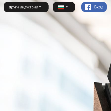
Вход
Други индустрии