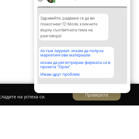
19:05
Здравейте, радваме се да ви
помогнем! 🙂 Моля, кликнете
върху съответната тема на
разговора!
Аз съм лауреат, искам да получа
маркетингови материали
искам да регистрирам фирмата си в
проекта "Орли"
Имам друг проблем
Проверете
ладите на успеха си.