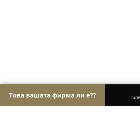
Това вашата фирма ли е??
Пров
Орли Гастрономи
Ресторанти, Барове, Пицар