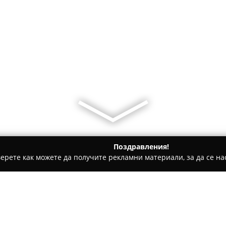
Поздравления!
ерете как можете да получите рекламни материали, за да се нас
ии - Добрич
Дюнер Екселанс